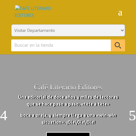
Café Literario Editores
Una editorial de doce años y miles de lectores
que se hace paso a paso,
«tête à tête»
boca a oreja, y siempre llega a una «win-win
situation». ¡Ole!¡Ole!¡Ole!