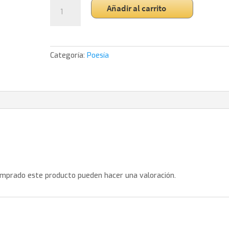
Nuestra
Añadir al carrito
batalla
es
cooltural
cantidad
Categoría:
Poesía
omprado este producto pueden hacer una valoración.