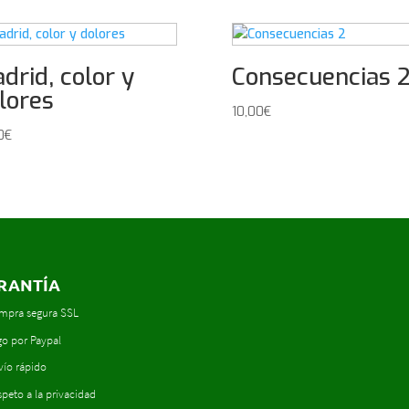
drid, color y
Consecuencias 
lores
10,00
€
0
€
RANTÍA
mpra segura SSL
go por Paypal
vío rápido
peto a la privacidad