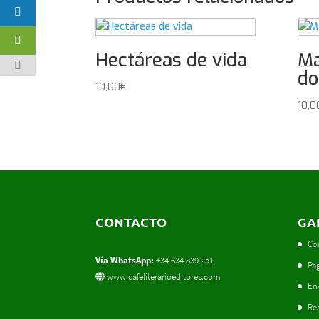
Hectáreas de vida
Ma
do
10,00
€
10,0
CONTACTO
GA
Co
Vía WhatsApp:
+34 634 839 251
Pa
www.cafeliterarioeditores.com
En
Res