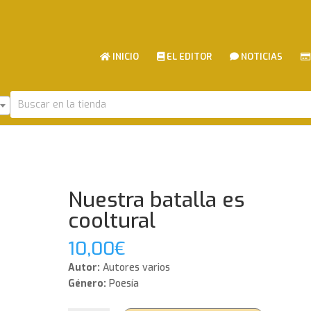
INICIO
EL EDITOR
NOTICIAS
Nuestra batalla es
cooltural
10,00
€
Autor:
Autores varios
Género:
Poesía