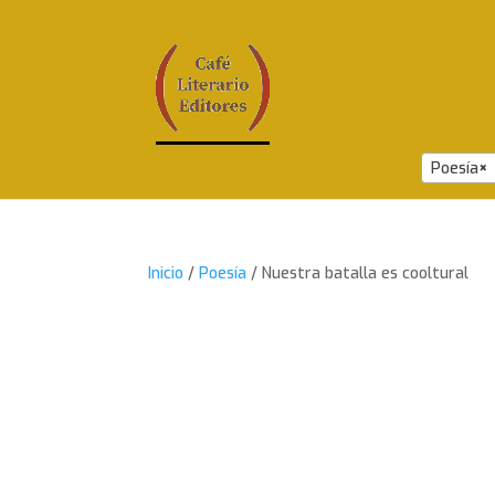
Poesía
×
Inicio
/
Poesía
/ Nuestra batalla es cooltural